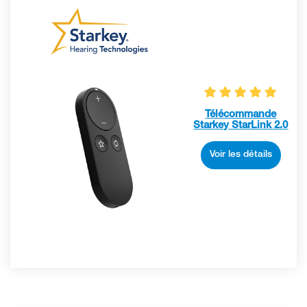
Télécommande
Starkey StarLink 2.0
Voir les détails