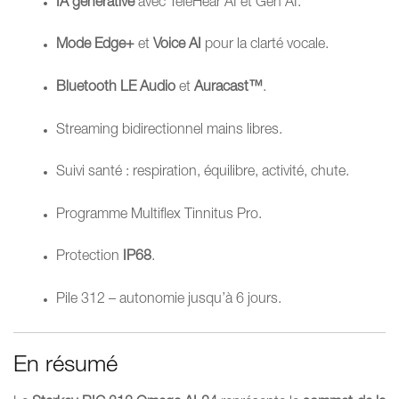
IA générative
avec TeleHear AI et Gen AI.
Mode Edge+
et
Voice AI
pour la clarté vocale.
Bluetooth LE Audio
et
Auracast™
.
Streaming bidirectionnel mains libres.
Suivi santé : respiration, équilibre, activité, chute.
Programme Multiflex Tinnitus Pro.
Protection
IP68
.
Pile 312 – autonomie jusqu’à 6 jours.
En résumé