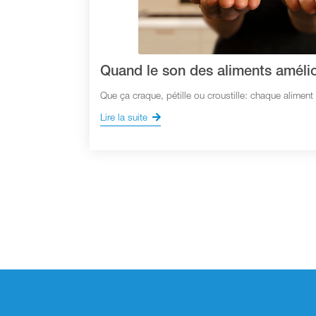
Quand le son des aliments amélio
Que ça craque, pétille ou croustille: chaque alimen
Lire la suite