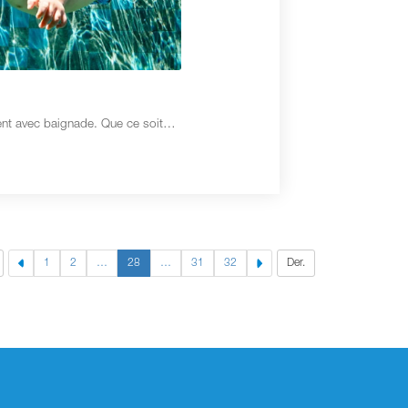
ent avec baignade. Que ce soit…
1
2
…
28
…
31
32
Der.